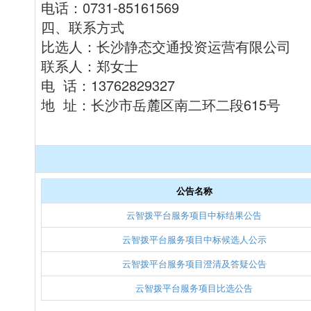
电话：0731-85161569
四、联系方式
比选人：长沙静态交通投资运营有限公司
联系人：郑女士
电 话：13762829327
地 址：长沙市岳麓区南二环二段615号
公告名称
云智拨平台服务项目中标结果公告
云智拨平台服务项目中标候选人公示
云智拨平台服务项目澄清及答疑公告
云智拨平台服务项目比选公告