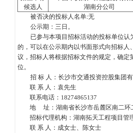
候选人
湖南分公司
被否决的
投标
人名单
:无
公示期：三日。
已参与本项目招标活动的投标单位认
的，可以在公示期内以书面形式向
招标
人
议，招标人将根据招标文件的规定，确定
位。
招
标
人：
长沙市交通投资控股集团有
联
系
人
：
袁先生
联系电话：
18274865137
地
址：
湖南省长沙市岳麓区南二环
招标代理机构：
湖南拓天工程项目管
联
系
人：
成女士、陈女士