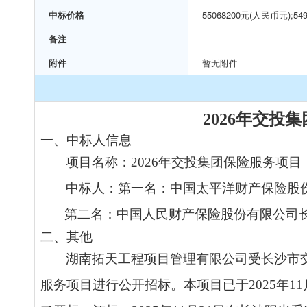
中标价格
55068200元(人民币元);54
备注
附件
暂无附件
2026
年
交投集
一、中
标
人信息
项目名称：
2026
年
交投集团保险服务项目
中
标
人：
第一名：
中国太平洋财产保险股
第二名：
中国人民财产保险股份有限公司
二、其他
湖南拓天工程项目管理有限公司受长沙市
服务项目进行公开招
标
。本项目已于
2025年
11