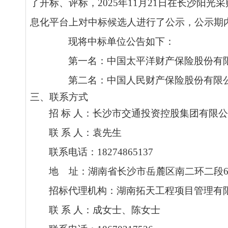
了开标、评标，2025年
11
月
21
日在长沙阳光采
息化平台
上对中
标
候选人进行了公示，公示期
现将中
标
单位公告如下：
第一名：
中国太平洋财产保险股份有
第二名：
中国人民财产保险股份有限
三、联系方式
招
标
人：长沙市交通投资控股集团有限公
联
系
人：袁先生
联系电话：
18274865137
地
址：湖南省长沙市岳麓区南二环二段
招标代理机构：湖南拓天工程项目管理有
联
系
人：成女士、陈女士